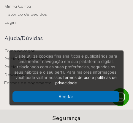
Minha Conta
Histórico de pedidos
Login
Ajuda/dúvidas
Como navegar
O site utiliza cookies fins analíticos e publicitários para
Política e privacidade
uma melhor navegação em sua plataforma digital,
relacionado com as suas preferências, segundos os
Política de frete
seus hábitos e o seu perfil. Para maiores informações,
Devolução
você pode visitar nossos
termos de uso e políticas de
privacidade
Formas de pagamento
Aceitar
Segurança