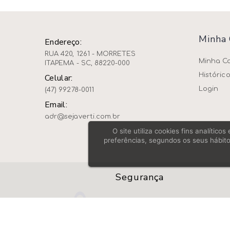
Minha
Endereço:
RUA 420, 1261 - MORRETES
Minha C
ITAPEMA - SC, 88220-000
Históric
Celular:
Login
(47) 99278-0011
Email:
adr@sejaverti.com.br
O site utiliza cookies fins analític
preferências, segundos os seus hábito
Segurança