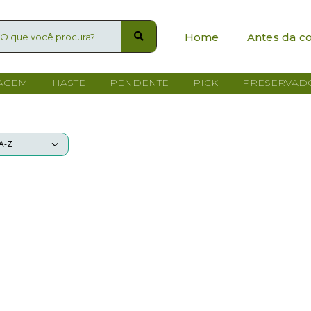
Home
Antes da c
AGEM
HASTE
PENDENTE
PICK
PRESERVAD
Quem somos?