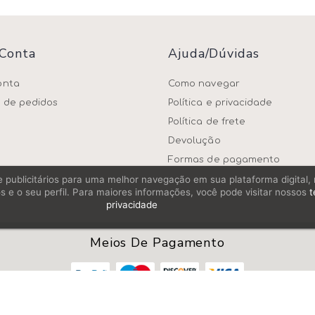
 Conta
Ajuda/dúvidas
onta
Como navegar
o de pedidos
Política e privacidade
Política de frete
Devolução
Formas de pagamento
os e publicitários para uma melhor navegação em sua plataforma digital
s e o seu perfil. Para maiores informações, você pode visitar nossos
t
privacidade
Meios De Pagamento