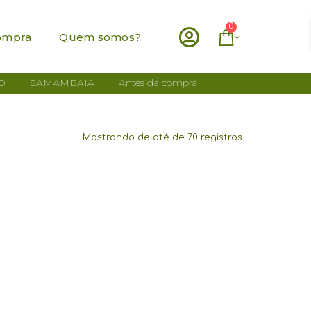
0
ompra
Quem somos?
O
SAMAMBAIA
Antes da compra
Mostrando de até de 70 registros