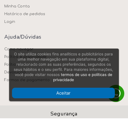
Minha Conta
Histórico de pedidos
Login
Ajuda/dúvidas
Como navegar
O site utiliza cookies fins analíticos e publicitários para
Política e privacidade
uma melhor navegação em sua plataforma digital,
relacionado com as suas preferências, segundos os
Política de frete
seus hábitos e o seu perfil. Para maiores informações,
Devolução
você pode visitar nossos
termos de uso e políticas de
privacidade
Formas de pagamento
Aceitar
Segurança